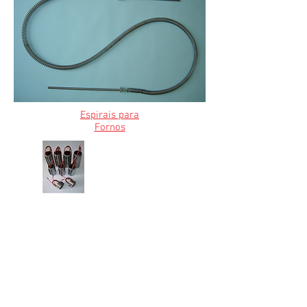
Espirais para
Fornos
Resistências coleiras/abracadeiras
Sensores
Voltar
Resistências
cartucho